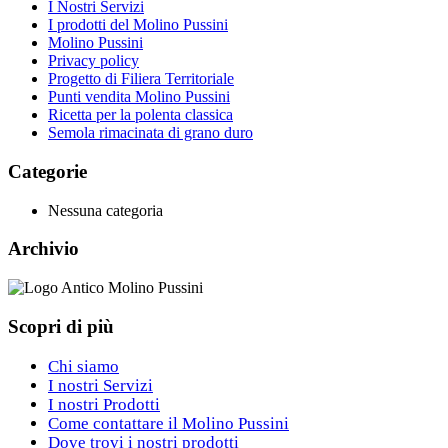
I Nostri Servizi
I prodotti del Molino Pussini
Molino Pussini
Privacy policy
Progetto di Filiera Territoriale
Punti vendita Molino Pussini
Ricetta per la polenta classica
Semola rimacinata di grano duro
Categorie
Nessuna categoria
Archivio
Scopri di più
Chi siamo
I nostri Servizi
I nostri Prodotti
Come contattare il Molino Pussini
Dove trovi i nostri prodotti