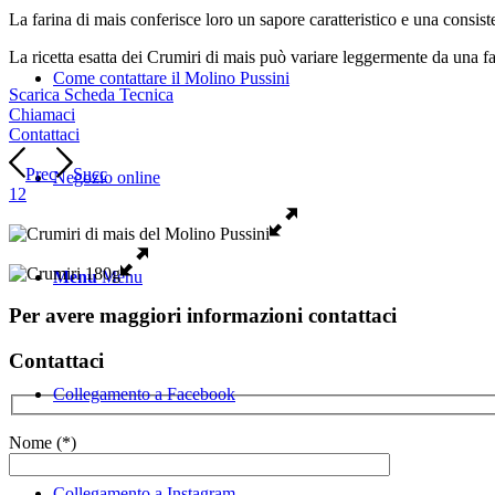
La farina di mais conferisce loro un sapore caratteristico e una consist
La ricetta esatta dei Crumiri di mais può variare leggermente da una fami
Come contattare il Molino Pussini
Scarica Scheda Tecnica
Chiamaci
Contattaci
Prec
Succ
Negozio online
1
2
Menu
Menu
Per avere maggiori informazioni contattaci
Contattaci
Collegamento a Facebook
Nome (*)
Collegamento a Instagram