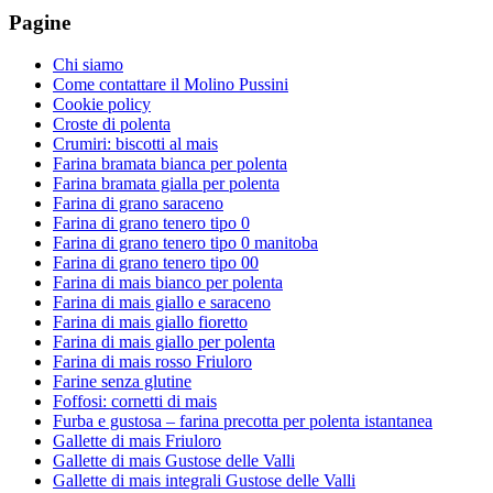
Pagine
Chi siamo
Come contattare il Molino Pussini
Cookie policy
Croste di polenta
Crumiri: biscotti al mais
Farina bramata bianca per polenta
Farina bramata gialla per polenta
Farina di grano saraceno
Farina di grano tenero tipo 0
Farina di grano tenero tipo 0 manitoba
Farina di grano tenero tipo 00
Farina di mais bianco per polenta
Farina di mais giallo e saraceno
Farina di mais giallo fioretto
Farina di mais giallo per polenta
Farina di mais rosso Friuloro
Farine senza glutine
Foffosi: cornetti di mais
Furba e gustosa – farina precotta per polenta istantanea
Gallette di mais Friuloro
Gallette di mais Gustose delle Valli
Gallette di mais integrali Gustose delle Valli