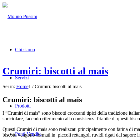
Chi siamo
Crumiri: biscotti al mais
Servizi
Sei in:
Home
1
/
Crumiri: biscotti al mais
Crumiri: biscotti al mais
Prodotti
I “Crumiri di mais” sono biscotti croccanti tipici della tradizione ita
sbriciolare, facendo riferimento alla consistenza friabile di questi biscot
Questi Crumiri di mais sono realizzati principalmente con farina di mais
Punti Vendita
biscotti vengono formati in piccoli rettangoli ruvidi rigati dal sapore 